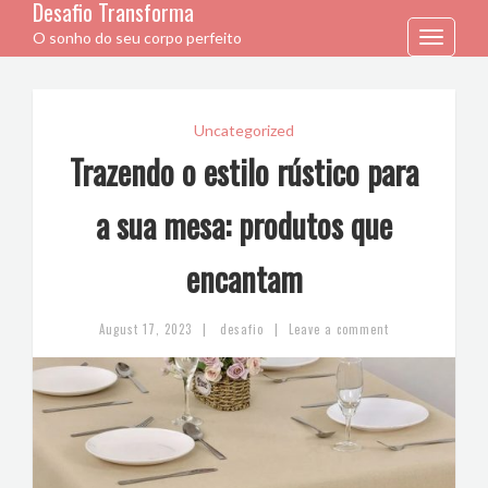
Desafio Transforma
O sonho do seu corpo perfeito
Toggle
navigation
Uncategorized
Trazendo o estilo rústico para
a sua mesa: produtos que
encantam
|
|
August 17, 2023
desafio
Leave a comment