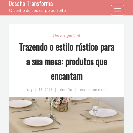
Desafio Transforma
O sonho do seu corpo perfeito
Toggle
navigation
Uncategorized
Trazendo o estilo rústico para
a sua mesa: produtos que
encantam
|
|
August 17, 2023
desafio
Leave a comment