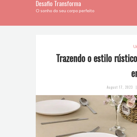
Desafio Transforma
O sonho do seu corpo perfeito
U
Trazendo o estilo rústic
e
|
August 17, 2023